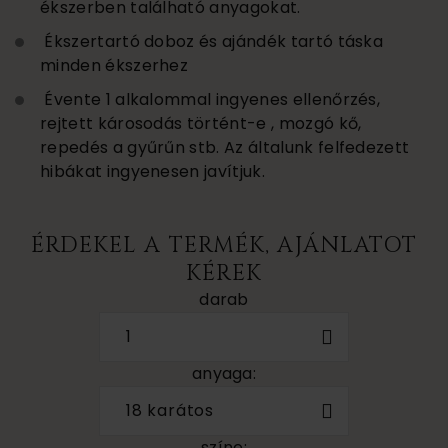
ékszerben található anyagokat.
Ékszertartó doboz és ajándék tartó táska
minden ékszerhez
Évente 1 alkalommal ingyenes ellenőrzés,
rejtett károsodás történt-e , mozgó kő,
repedés a gyűrűn stb. Az általunk felfedezett
hibákat ingyenesen javítjuk.
ÉRDEKEL A TERMÉK, AJÁNLATOT
KÉREK
darab
1
anyaga:
18 karátos
színe: