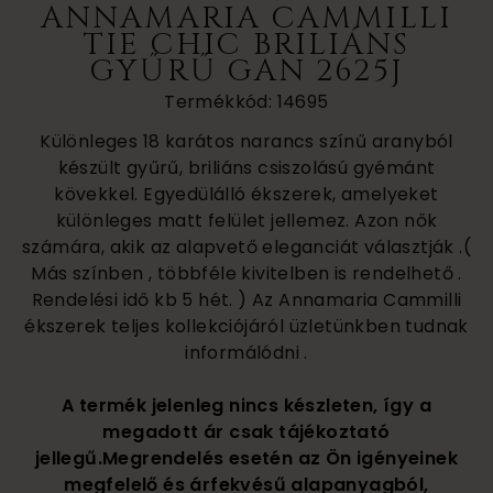
ANNAMARIA CAMMILLI
TIE CHIC BRILIÁNS
GYŰRŰ GAN 2625J
Termékkód: 14695
Különleges 18 karátos narancs színű aranyból
készült gyűrű, briliáns csiszolású gyémánt
kövekkel. Egyedülálló ékszerek, amelyeket
különleges matt felület jellemez. Azon nők
számára, akik az alapvető eleganciát választják .(
Más színben , többféle kivitelben is rendelhető .
Rendelési idő kb 5 hét. ) Az Annamaria Cammilli
ékszerek teljes kollekciójáról üzletünkben tudnak
informálódni .
A termék jelenleg nincs készleten, így a
megadott ár csak tájékoztató
jellegű.Megrendelés esetén az Ön igényeinek
megfelelő és árfekvésű alapanyagból,