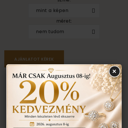
mint a képen
méret:
nem tudom
×
Személyes megtekintés a Budapest VII. kerület,
Király u. 1/b címen található üzletünkben történik.
VISSZA A TERMÉKEKHEZ
EGYEZTETÉS