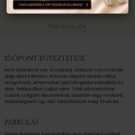
TOVÁBBI INFORMÁCIÓ
TUDNIVALÓK
IDŐPONT EGYEZTETÉSE
Nem feltétlenül van rá szükség. Üzletünk nyitva tartási
ideje alatt bármikor, előzetes időpont kérése nélkül
látogatható. Amennyiben jelzi látogatási szándékát és
okát, felkészülten tudjuk várni. Több információval
tudunk szolgálni ékszereinkről, vásárlási vagy rendelési
lehetőségekről. Így ídőt takaríthatunk meg Önöknek.
PARKOLÁS
Sajnos Budapest belvárosában sem egyszerű szabad