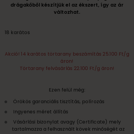
drágakőből készítjük el az ékszert, így az ár
változhat.
1 230 000
18 karátos
Akció! 14 karátos törtarany beszámítás 25.100 Ft/g
áron!
Törtarany felvásárlás 22.100 Ft/g áron!
Ezen felül még:
Örökös garanciális tisztítás, polírozás
Ingyenes méret állítás
Vásárlási bizonylat avagy (Certificate) mely
tartalmazza a felhasznált kövek minőségét az