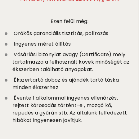
Ezen felül még:
Örökös garanciális tisztítás, polírozás
Ingyenes méret állítás
Vásárlási bizonylat avagy (Certificate) mely
tartalmazza a felhasznált kövek minőségét az
ékszerben található anyagokat.
Ékszertartó doboz és ajándék tartó táska
minden ékszerhez
Évente 1 alkalommal ingyenes ellenőrzés,
rejtett károsodás történt-e , mozgó kő,
repedés a gyűrűn stb. Az általunk felfedezett
hibákat ingyenesen javítjuk.