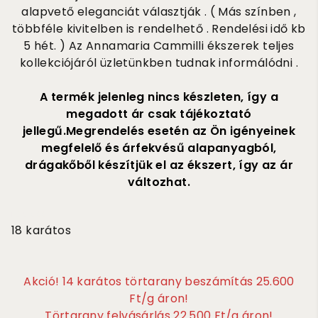
alapvető eleganciát választják . ( Más színben ,
többféle kivitelben is rendelhető . Rendelési idő kb
5 hét. ) Az Annamaria Cammilli ékszerek teljes
kollekciójáról üzletünkben tudnak informálódni .
A termék jelenleg nincs készleten, így a
megadott ár csak tájékoztató
jellegű.Megrendelés esetén az Ön igényeinek
megfelelő és árfekvésű alapanyagból,
drágakőből készítjük el az ékszert, így az ár
változhat.
1 315 000
18 karátos
Akció! 14 karátos törtarany beszámítás 25.600
Ft/g áron!
Törtarany felvásárlás 22.500 Ft/g áron!