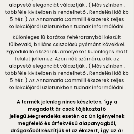
alapvető eleganciát választják . ( Más színben ,
többféle kivitelben is rendelhető . Rendelési idő kb
5 hét. ) Az Annamaria Cammilli ékszerek teljes
kollekciójáról üzletünkben tudnak informálódni .
Különleges 18 karátos fehéraranyból készült
fülbevaló, briliáns csiszolású gyémánt kövekkel.
Egyedülálló ékszerek, amelyeket különleges matt
felület jellemez. Azon nők számára, akik az
alapvető eleganciát választják . ( Más színben ,
többféle kivitelben is rendelhető . Rendelési idő kb
5 hét. ) Az Annamaria Cammilli ékszerek teljes
kollekciójáról üzletünkben tudnak informálódni .
A termék jelenleg nincs készleten, így a
megadott ár csak tájékoztató
jellegű.Megrendelés esetén az Ön igényeinek
megfelelő és árfekvésű alapanyagból,
drágakőből készítjük el az ékszert, így az ár