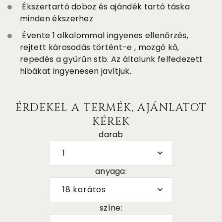
Ékszertartó doboz és ajándék tartó táska
minden ékszerhez
Évente 1 alkalommal ingyenes ellenőrzés,
rejtett károsodás történt-e , mozgó kő,
repedés a gyűrűn stb. Az általunk felfedezett
hibákat ingyenesen javítjuk.
ÉRDEKEL A TERMÉK, AJÁNLATOT
KÉREK
darab
1
anyaga:
18 karátos
színe: