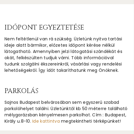
IDŐPONT EGYEZTETÉSE
Nem feltétlenül van rá szükség. Üzletünk nyitva tartási
ideje alatt bármikor, előzetes időpont kérése nélkül
látogatható. Amennyiben jelzi látogatási szándékát és
okát, felkészülten tudjuk várni. Több információval
tudunk szolgálni ékszereinkről, vásárlási vagy rendelési
lehetőségekről. Így ídőt takaríthatunk meg Önöknek.
PARKOLÁS
Sajnos Budapest belvárosában sem egyszerű szabad
parkolóhelyet találni. Üzletünktől kb 50 méterre található
mélygarázsban kényelmesen parkolhat. Cím : Budapest,
Király u.8-10.
Ide kattintva
megtekintheti térképünket!