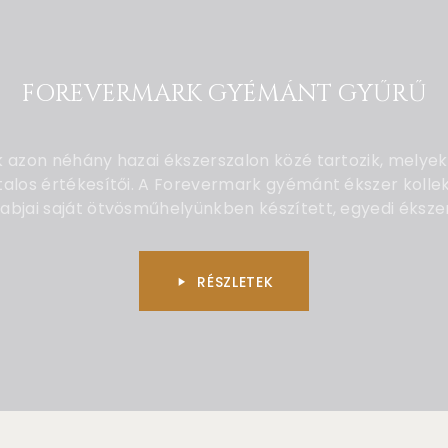
FOREVERMARK GYÉMÁNT GYŰRŰ
k azon néhány hazai ékszerszalon közé tartozik, melye
talos értékesítői. A Forevermark gyémánt ékszer kolle
abjai saját ötvösműhelyünkben készített, egyedi éksze
RÉSZLETEK