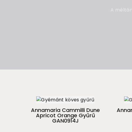
A méltán
Annamaria Cammilli Dune
Annam
Apricot Orange Gyűrű
GAN0914J