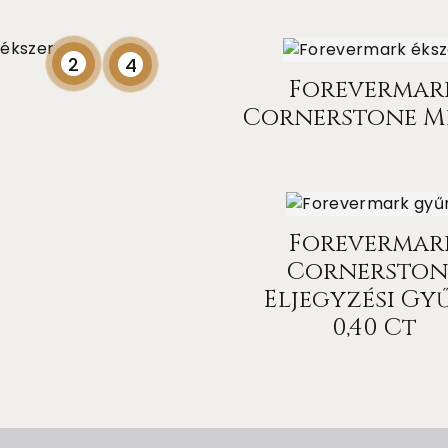
Forevermar
Cornerstone M
Forevermar
Cornerston
Eljegyzési Gy
0,40 Ct